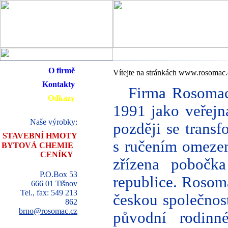
O firmě
Vítejte na stránkách www.rosomac.
Kontakty
Firma Rosomac
Odkazy
1991 jako veřejn
Naše výrobky:
později se transf
STAVEBNÍ HMOTY
s ručením omeze
BYTOVÁ CHEMIE
CENÍKY
zřízena pobočk
P.O.Box 53
republice. Rosoma
666 01 Tišnov
Tel., fax: 549 213
českou společnost
862
brno@rosomac.cz
původní rodinn