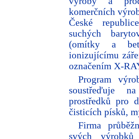
výroby a prod
komerčních výrob
České republi
suchých baryto
(omítky a bet
ionizujícímu zář
označením X-RA
Program výro
soustřeďuje na
prostředků pro 
čisticích písků, m
Firma průběžn
svých výrobků 